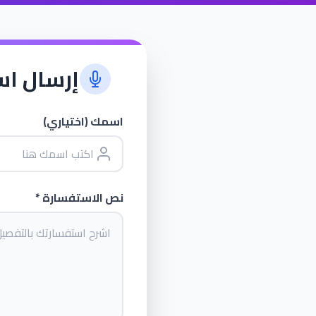
إرسال اس
اسمك (اختياري)
نص الاستفسارة *