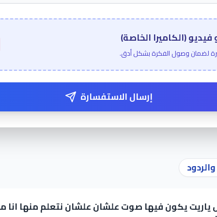
يديو (الكاميرا الخاصة)
رة لضمان وصول الفكرة بشكل أدق.
إرسال الاستفسارة
الردود
ياريت يكون فيها صوت علشان علشان نتعلم منها انا 