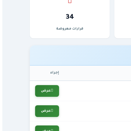
34
قرارات معروضة
إجراء
عرض
عرض