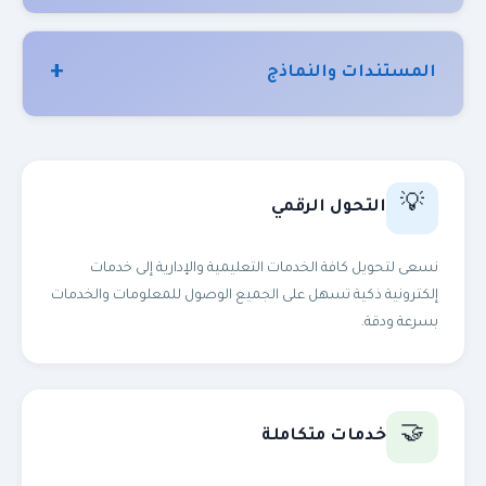
اجازة بدون مرتب
المستندات والنماذج
اجازة مرضية
طلب الحصول على اجازة عارضة
رصيد الاجازات
💡
التحول الرقمي
طلب الحصول على اجازة اعتيادية
الاجور المتغيرة
نسعى لتحويل كافة الخدمات التعليمية والإدارية إلى خدمات
إلكترونية ذكية تسهل على الجميع الوصول للمعلومات والخدمات
طلب قومسيون طبى
بسرعة ودقة.
تدرج مرتب
طلب ندب كلى
صحيفة احوال
🤝
طلب نقل بين الادارات
خدمات متكاملة
شهادة خبرة