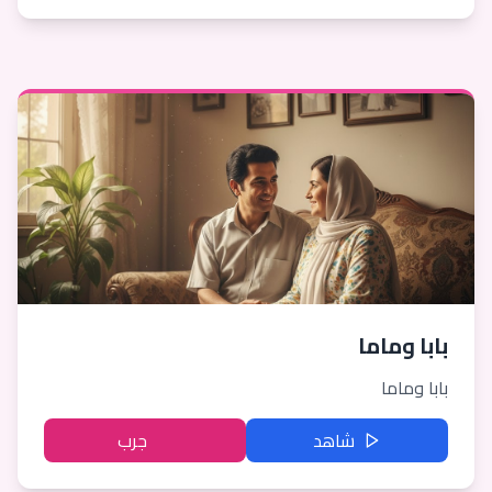
بابا وماما
بابا وماما
شاهد
جرب