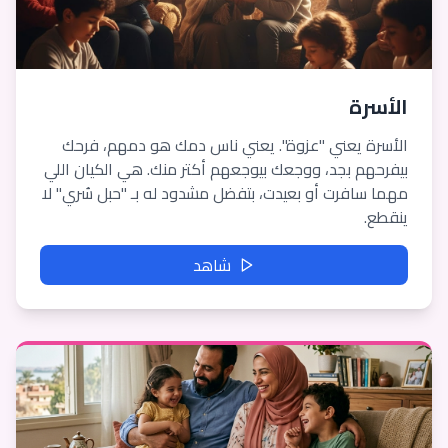
الأسرة
الأسرة يعني "عزوة". يعني ناس دمك هو دمهم، فرحك
بيفرحهم بجد، ووجعك بيوجعهم أكتر منك. هي الكيان اللي
مهما سافرت أو بعيدت، بتفضل مشدود له بـ "حبل سُري" لا
ينقطع.
شاهد