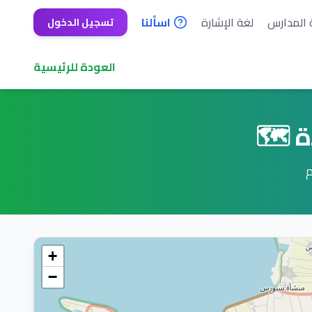
 المدارس
لغة الإشارة
اسألنا
تسجيل الدخول
العودة للرئيسية
 🗺️
م
+
−