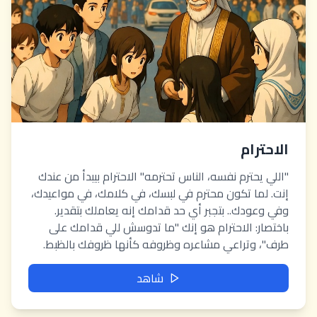
الاحترام
"اللي يحترم نفسه، الناس تحترمه" الاحترام بيبدأ من عندك
إنت. لما تكون محترم في لبسك، في كلامك، في مواعيدك،
وفي وعودك.. بتجبر أي حد قدامك إنه يعاملك بتقدير.
باختصار: الاحترام هو إنك "ما تدوسش للي قدامك على
طرف"، وتراعي مشاعره وظروفه كأنها ظروفك بالظبط.
شاهد