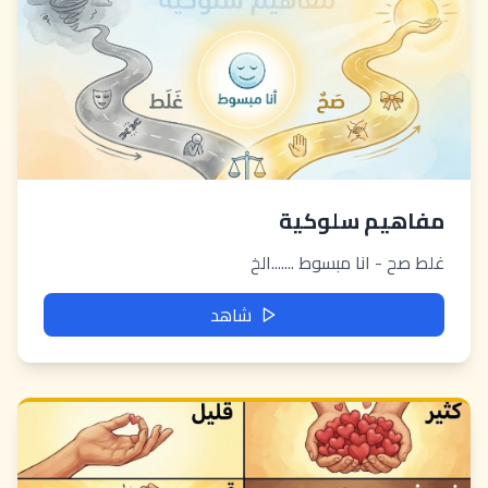
مفاهيم سلوكية
غلط صح - انا مبسوط .......الخ
شاهد